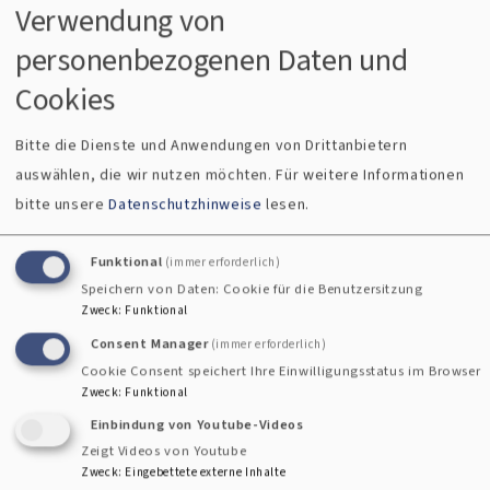
Verwendung von
Hier den Text für vk_olivero einfügen.
personenbezogenen Daten und
Cookies
Nicht barrierefreie Inhalte
Bitte die Dienste und Anwendungen von Drittanbietern
Die nachstehend aufgeführten Inhalte sind aus den
auswählen, die wir nutzen möchten.
Für weitere Informationen
folgenden Gründen nicht barrierefrei:
bitte unsere
Datenschutzhinweise
lesen.
Funktional
(immer erforderlich)
Speichern von Daten: Cookie für die Benutzersitzung
Barrieren Melden, Feedback und
Zweck
:
Funktional
Kontaktangaben
Consent Manager
(immer erforderlich)
Cookie Consent speichert Ihre Einwilligungsstatus im Browser
Sind Ihnen Barrieren beim Zugang zu Inhalten auf
Zweck
:
Funktional
www.friedenskirche-eckenhaid.de aufgefallen? Dann können
Einbindung von Youtube-Videos
Sie sich gerne bei uns melden. Wir freuen uns auf Ihr
Zeigt Videos von Youtube
Feedback und bemühen uns, die gemeldeten Barrieren in
Zweck
:
Eingebettete externe Inhalte