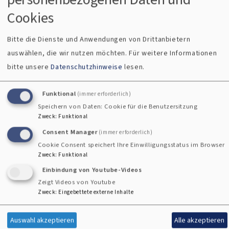
Hauskreis
Cookies
Jeweils dienstagabends, im 14-tägigen Rhythmus in
verschiedenen Häusern treffen sich Menschen wie Du und
Bitte die Dienste und Anwendungen von Drittanbietern
Ich zum gemeinsamen Gespräch über die Bibel, Kirche,
auswählen, die wir nutzen möchten.
Für weitere Informationen
Glauben, Gott und die Welt.
bitte unsere
Datenschutzhinweise
lesen.
Info
: Familie Wolf, Tel: 09126/28 82 88
Funktional
(immer erforderlich)
Speichern von Daten: Cookie für die Benutzersitzung
Zweck
:
Funktional
Consent Manager
(immer erforderlich)
Cookie Consent speichert Ihre Einwilligungsstatus im Browser
Zweck
:
Funktional
Einbindung von Youtube-Videos
Zeigt Videos von Youtube
Zweck
:
Eingebettete externe Inhalte
Auswahl akzeptieren
Alle akzeptieren