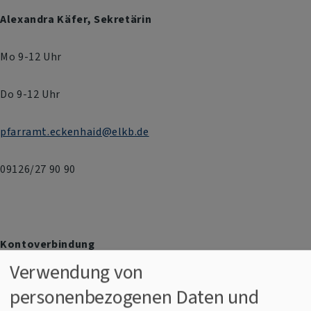
Alexandra Käfer, Sekretärin
Mo 9-12 Uhr
Do 9-12 Uhr
pfarramt.eckenhaid@elkb.de
09126/27 90 90
Kontoverbindung
Verwendung von
Evang.-Luth. Kirchengemeinde Eckenhaid
personenbezogenen Daten und