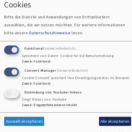
Cookies
DE55 7639 1000 0002 0193 88
Bitte die Dienste und Anwendungen von Drittanbietern
GENODEF1FOH
auswählen, die wir nutzen möchten.
Für weitere Informationen
bitte unsere
Datenschutzhinweise
lesen.
Vereinigte Raiffeisenbanken
Funktional
(immer erforderlich)
Speichern von Daten: Cookie für die Benutzersitzung
Zweck
:
Funktional
Consent Manager
(immer erforderlich)
Cookie Consent speichert Ihre Einwilligungsstatus im Browser
Zweck
:
Funktional
Einbindung von Youtube-Videos
Zeigt Videos von Youtube
Zweck
:
Eingebettete externe Inhalte
Auswahl akzeptieren
Alle akzeptieren