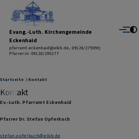
Direkt zum Inhalt
Evang.-Luth. Kirchengemeinde
Menü
Eckenhaid
pfarramt.eckenhaid@elkb.de, 09126/279090;
Pfarrer:in: 09126/295277
Breadcrumb
Startseite
Kontakt
Kontakt
Ev.-Luth. Pfarramt Eckenhaid
Pfarrer Dr. Stefan Opferkuch
stefan.opferkuch@elkb.de