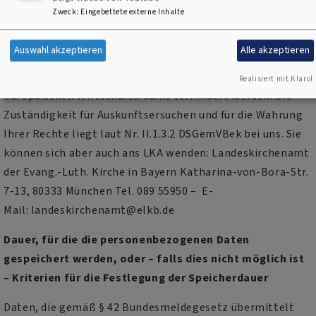
verantwortlichen kirchlichen Stellen betriebenen und
Zweck
:
Eingebettete externe Inhalte
genutzten Datenverarbeitungsanwendungen und IT-
Diensten (DSGemVBek) verarbeitet werden. Das LKA ist
Auswahl akzeptieren
Alle akzeptieren
insbesondere für technische Maßnahmen zuständig und
stellt sicher, dass Zugriffe aus Staaten außerhalb des
Realisiert mit Klaro!
Europäischen Wirtschaftsraums verhindert werden. Die
Zuständigkeit für Auskunftsersuchen und für die Wahrung
Ihrer Rechte liegt laut Nr. II.1.3.2 DSGemVBek bei uns. Sie
können sich aber auch ans LKA wenden: Landeskirchenamt
der Evang.-Luth. Kirche in Bayern Katharina-von-Bora-Str.
7-13, 80333 München Tel. 089 55950 – E-
Mail: landeskirchenamt@elkb.de
Dauer, für die die personenbezogenen Daten
gespeichert werden, oder – falls dies nicht möglich ist
– Kriterien für die Festlegung der Speicherdauer
Daten, die gemäß § 42 Bundesmeldegesetz übermittelt