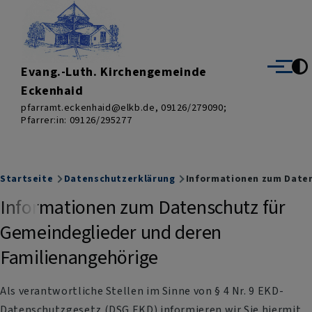
Direkt zum Inhalt
Evang.-Luth. Kirchengemeinde
Menü
Eckenhaid
pfarramt.eckenhaid@elkb.de, 09126/279090;
Pfarrer:in: 09126/295277
Breadcrumb
Startseite
Datenschutzerklärung
Informationen zum Daten
Informationen zum Datenschutz für
Gemeindeglieder und deren
Familienangehörige
Als verantwortliche Stellen im Sinne von § 4 Nr. 9 EKD-
Datenschutzgesetz (DSG EKD) informieren wir Sie hiermit